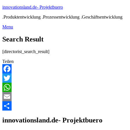
Skip
innovationsland.de- Projektbuero
to
.Produktentwicklung .Prozessentwicklung .Geschäftsentwicklung
content
Menu
Menu
Search Result
[directorist_search_result]
Teilen
Facebook
Twitter
WhatsApp
Email
Teilen
innovationsland.de- Projektbuero