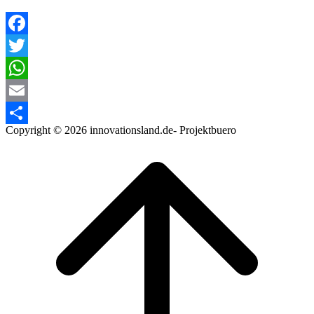
Facebook
Twitter
WhatsApp
Email
Copyright © 2026 innovationsland.de- Projektbuero
Teilen
Scroll
to
top