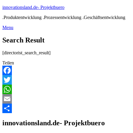
Skip
innovationsland.de- Projektbuero
to
.Produktentwicklung .Prozessentwicklung .Geschäftsentwicklung
content
Menu
Menu
Search Result
[directorist_search_result]
Teilen
Facebook
Twitter
WhatsApp
Email
Teilen
innovationsland.de- Projektbuero