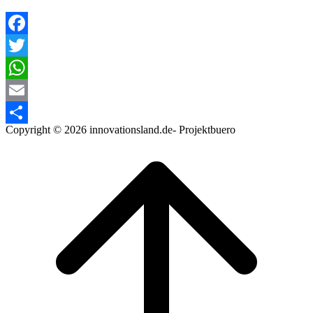
Facebook
Twitter
WhatsApp
Email
Copyright © 2026 innovationsland.de- Projektbuero
Teilen
Scroll
to
top