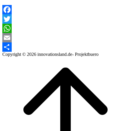
Facebook
Twitter
WhatsApp
Email
Copyright © 2026 innovationsland.de- Projektbuero
Teilen
Scroll
to
top