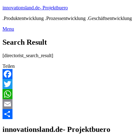
Skip
innovationsland.de- Projektbuero
to
.Produktentwicklung .Prozessentwicklung .Geschäftsentwicklung
content
Menu
Menu
Search Result
[directorist_search_result]
Teilen
Facebook
Twitter
WhatsApp
Email
Teilen
innovationsland.de- Projektbuero