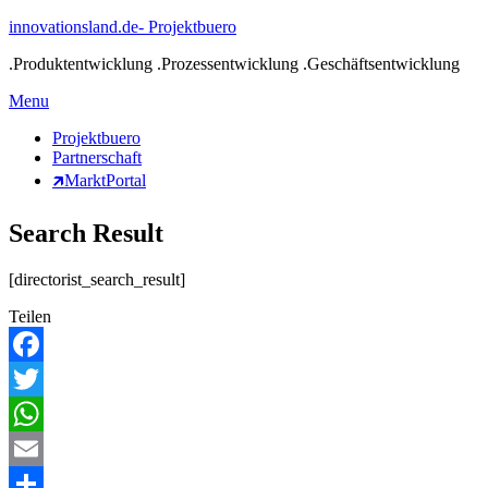
Skip
innovationsland.de- Projektbuero
to
.Produktentwicklung .Prozessentwicklung .Geschäftsentwicklung
content
Menu
Menu
Projektbuero
Partnerschaft
🡵MarktPortal
Search Result
[directorist_search_result]
Teilen
Facebook
Twitter
WhatsApp
Email