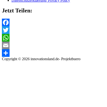
Datenschutzerklaerung/ Privacy Policy
Jetzt Teilen:
Facebook
Twitter
WhatsApp
Email
Copyright © 2026 innovationsland.de- Projektbuero
Teilen
Scroll
to
top