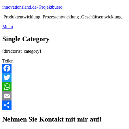
Skip
innovationsland.de- Projektbuero
to
.Produktentwicklung .Prozessentwicklung .Geschäftsentwicklung
content
Menu
Menu
Single Category
[directorist_category]
Teilen
Facebook
Twitter
WhatsApp
Email
Teilen
Nehmen Sie Kontakt mit mir auf!