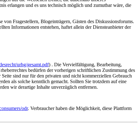
tnis erlangen und es uns technisch möglich und zumutbar wäre, die
se von Fragestellern, Blogeinträgern, Gästen des Diskussionsforums.
llten Informationen entstehen, haftet allein der Diensteanbieter der
desrecht/urhg/gesamt.pdf
) . Die Vervielfältigung, Bearbeitung,
Urheberrechtes bedürfen der vorherigen schriftlichen Zustimmung des
Seite sind nur für den privaten und nicht kommerziellen Gebrauch
werden als solche kenntlich gemacht. Sollten Sie trotzdem auf eine
n wir derartige Inhalte unverzüglich entfernen.
/consumers/odr
. Verbraucher haben die Möglichkeit, diese Plattform