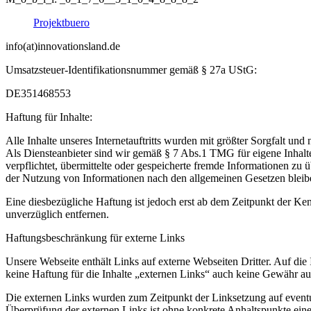
Projektbuero
info(at)innovationsland.de
Umsatzsteuer-Identifikationsnummer gemäß § 27a UStG:
DE351468553
Haftung für Inhalte:
Alle Inhalte unseres Internetauftritts wurden mit größter Sorgfalt un
Als Diensteanbieter sind wir gemäß § 7 Abs.1 TMG für eigene Inhalte
verpflichtet, übermittelte oder gespeicherte fremde Informationen z
der Nutzung von Informationen nach den allgemeinen Gesetzen bleib
Eine diesbezügliche Haftung ist jedoch erst ab dem Zeitpunkt der K
unverzüglich entfernen.
Haftungsbeschränkung für externe Links
Unsere Webseite enthält Links auf externe Webseiten Dritter. Auf die I
keine Haftung für die Inhalte „externen Links“ auch keine Gewähr auf 
Die externen Links wurden zum Zeitpunkt der Linksetzung auf eventue
Überprüfung der externen Links ist ohne konkrete Anhaltspunkte einer