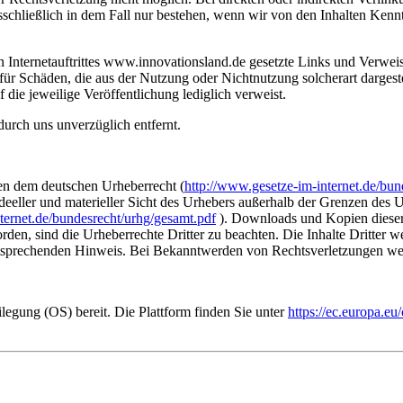
schließlich in dem Fall nur bestehen, wenn wir von den Inhalten Kenn
n Internetauftrittes www.innovationsland.de gesetzte Links und Verwei
 für Schäden, die aus der Nutzung oder Nichtnutzung solcherart dargeste
 die jeweilige Veröffentlichung lediglich verweist.
urch uns unverzüglich entfernt.
gen dem deutschen Urheberrecht (
http://www.gesetze-im-internet.de/bun
deeller und materieller Sicht des Urhebers außerhalb der Grenzen des 
ternet.de/bundesrecht/urhg/gesamt.pdf
). Downloads und Kopien dieser 
worden, sind die Urheberrechte Dritter zu beachten. Die Inhalte Dritter 
tsprechenden Hinweis. Bei Bekanntwerden von Rechtsverletzungen werde
ilegung (OS) bereit. Die Plattform finden Sie unter
https://ec.europa.eu