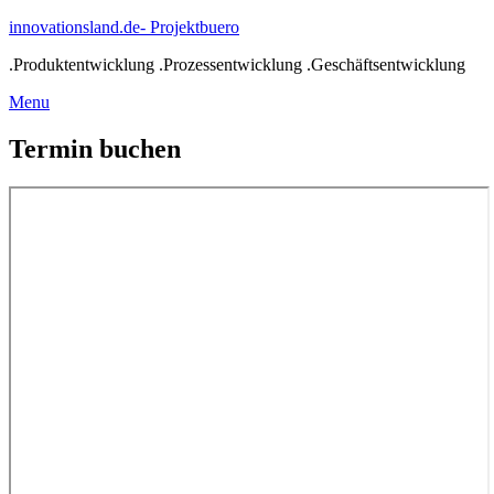
Skip
innovationsland.de- Projektbuero
to
.Produktentwicklung .Prozessentwicklung .Geschäftsentwicklung
content
Menu
Menu
Termin buchen