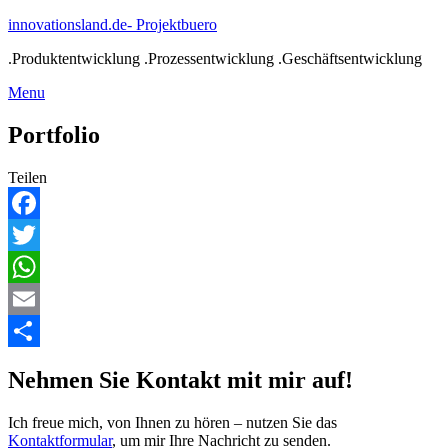
Skip
innovationsland.de- Projektbuero
to
.Produktentwicklung .Prozessentwicklung .Geschäftsentwicklung
content
Menu
Menu
Portfolio
Teilen
Facebook
Twitter
WhatsApp
Email
Teilen
Nehmen Sie Kontakt mit mir auf!
Ich freue mich, von Ihnen zu hören – nutzen Sie das
Kontaktformular
, um mir Ihre Nachricht zu senden.