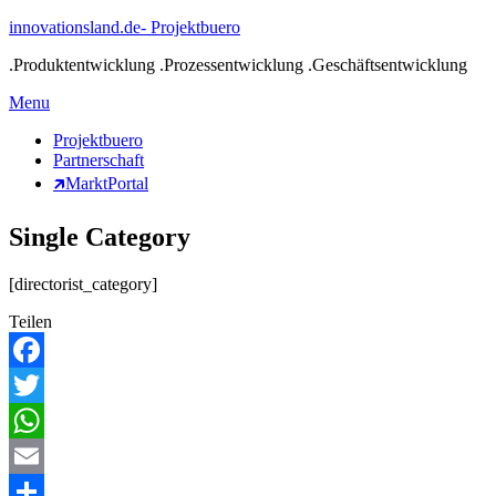
Skip
innovationsland.de- Projektbuero
to
.Produktentwicklung .Prozessentwicklung .Geschäftsentwicklung
content
Menu
Menu
Projektbuero
Partnerschaft
🡵MarktPortal
Single Category
[directorist_category]
Teilen
Facebook
Twitter
WhatsApp
Email