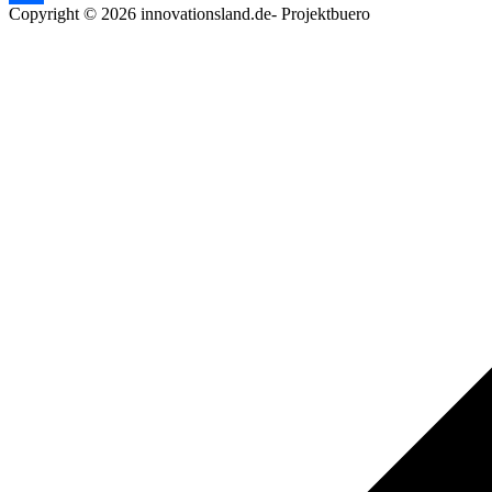
Copyright © 2026 innovationsland.de- Projektbuero
Teilen
Scroll
to
top