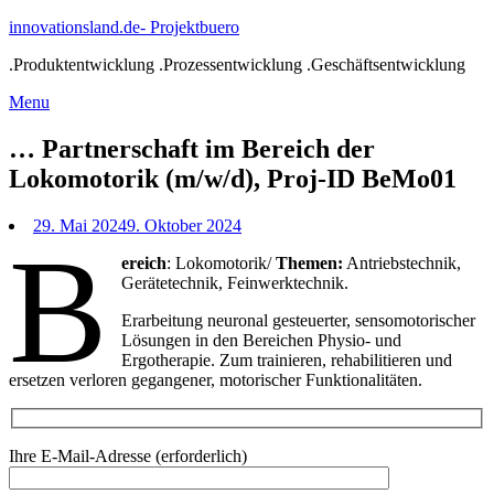
Skip
innovationsland.de- Projektbuero
to
.Produktentwicklung .Prozessentwicklung .Geschäftsentwicklung
content
Menu
Menu
… Partnerschaft im Bereich der
Lokomotorik (m/w/d), Proj-ID BeMo01
29. Mai 2024
9. Oktober 2024
B
ereich
: Lokomotorik/
Themen:
Antriebstechnik,
Gerätetechnik, Feinwerktechnik.
Erarbeitung neuronal gesteuerter, sensomotorischer
Lösungen in den Bereichen Physio- und
Ergotherapie. Zum trainieren, rehabilitieren und
ersetzen verloren gegangener, motorischer Funktionalitäten.
Ihre E-Mail-Adresse (erforderlich)