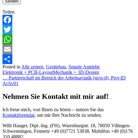
Teilen
Facebook
Twitter
WhatsApp
Email
Posted in
Alle zeigen
,
Gerätebau
,
Smarte Antriebe
Teilen
Elektronik + PCB-Layout
Mechanik + 3D-Design
Post
… Partnerschaft im Bereich der Arbeitsaviatik (m/w/d), Proj-ID
ArAv01
navigation
Nehmen Sie Kontakt mit mir auf!
Ich freue mich, von Ihnen zu hören – nutzen Sie das
Kontaktformular
, um mir Ihre Nachricht zu senden.
Willi Hauger, Dipl.-Ing. (FH), Warenburgstr. 18, 78050 Villingen-
Schwenningen, Festnetz +49 (0)7721 53838, Mobilfon +49 (0)176
310 48882