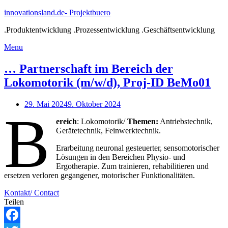
Skip
innovationsland.de- Projektbuero
to
.Produktentwicklung .Prozessentwicklung .Geschäftsentwicklung
content
Menu
Menu
… Partnerschaft im Bereich der
Lokomotorik (m/w/d), Proj-ID BeMo01
29. Mai 2024
9. Oktober 2024
B
ereich
: Lokomotorik/
Themen:
Antriebstechnik,
Gerätetechnik, Feinwerktechnik.
Erarbeitung neuronal gesteuerter, sensomotorischer
Lösungen in den Bereichen Physio- und
Ergotherapie. Zum trainieren, rehabilitieren und
ersetzen verloren gegangener, motorischer Funktionalitäten.
Kontakt/ Contact
Teilen