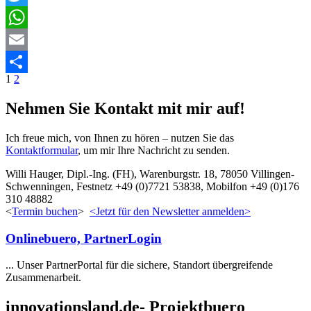
Twitter
WhatsApp
Email
Posts
1
2
Teilen
navigation
Nehmen Sie Kontakt mit mir auf!
Ich freue mich, von Ihnen zu hören – nutzen Sie das
Kontaktformular
, um mir Ihre Nachricht zu senden.
Willi Hauger, Dipl.-Ing. (FH), Warenburgstr. 18, 78050 Villingen-
Schwenningen, Festnetz +49 (0)7721 53838, Mobilfon +49 (0)176
310 48882
<
Termin buchen
>
<Jetzt für den Newsletter anmelden>
Onlinebuero, PartnerLogin
... Unser PartnerPortal für die sichere, Standort übergreifende
Zusammenarbeit.
innovationsland.de- Projektbuero