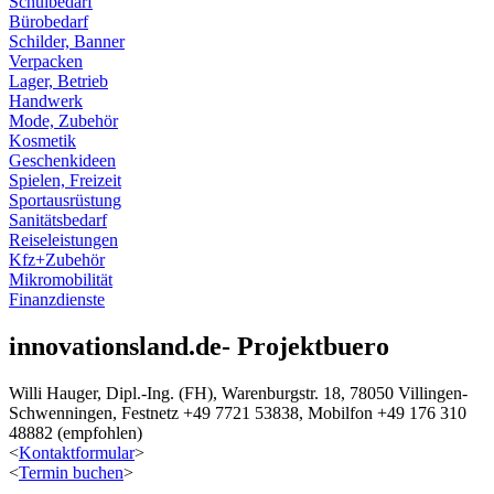
Schulbedarf
Bürobedarf
Schilder, Banner
Verpacken
Lager, Betrieb
Handwerk
Mode, Zubehör
Kosmetik
Geschenkideen
Spielen, Freizeit
Sportausrüstung
Sanitätsbedarf
Reiseleistungen
Kfz+Zubehör
Mikromobilität
Finanzdienste
innovationsland.de- Projektbuero
Willi Hauger, Dipl.-Ing. (FH), Warenburgstr. 18, 78050 Villingen-
Schwenningen, Festnetz +49 7721 53838, Mobilfon +49 176 310
48882 (empfohlen)
<
Kontaktformular
>
<
Termin buchen
>