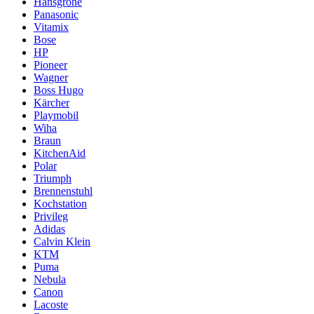
Hansgrohe
Panasonic
Vitamix
Bose
HP
Pioneer
Wagner
Boss Hugo
Kärcher
Playmobil
Wiha
Braun
KitchenAid
Polar
Triumph
Brennenstuhl
Kochstation
Privileg
Adidas
Calvin Klein
KTM
Puma
Nebula
Canon
Lacoste