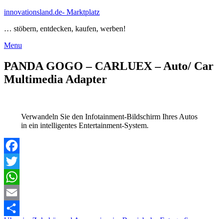
Skip
innovationsland.de- Marktplatz
to
… stöbern, entdecken, kaufen, werben!
content
Menu
Menu
PANDA GOGO – CARLUEX – Auto/ Car
Multimedia Adapter
Verwandeln Sie den Infotainment-Bildschirm Ihres Autos
in ein intelligentes Entertainment-System.
Facebook
Twitter
WhatsApp
Email