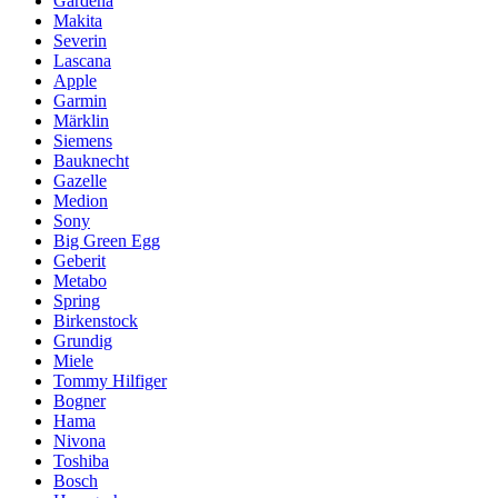
Gardena
Makita
Severin
Lascana
Apple
Garmin
Märklin
Siemens
Bauknecht
Gazelle
Medion
Sony
Big Green Egg
Geberit
Metabo
Spring
Birkenstock
Grundig
Miele
Tommy Hilfiger
Bogner
Hama
Nivona
Toshiba
Bosch