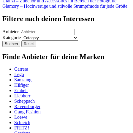
Post
Ulanzi – Zubehör und Accessoires im Bereich der Fotografie.
Teilen
Glamory – Hochwertige und stilvolle Strumpfmode für jede Größe
navigation
Filtere nach deinen Interessen
Anbieter
Kategorie
Suchen
Reset
Finde Anbieter für deine Marken
Carrera
Lego
Samsung
Hilfiger
Einhell
Liebherr
Scheppach
Ravensburger
Gang Fashion
Loewe
Schleich
FRITZ!