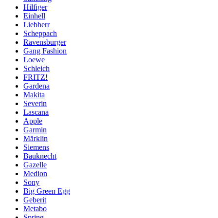
Hilfiger
Einhell
Liebherr
Scheppach
Ravensburger
Gang Fashion
Loewe
Schleich
FRITZ!
Gardena
Makita
Severin
Lascana
Apple
Garmin
Märklin
Siemens
Bauknecht
Gazelle
Medion
Sony
Big Green Egg
Geberit
Metabo
Spring