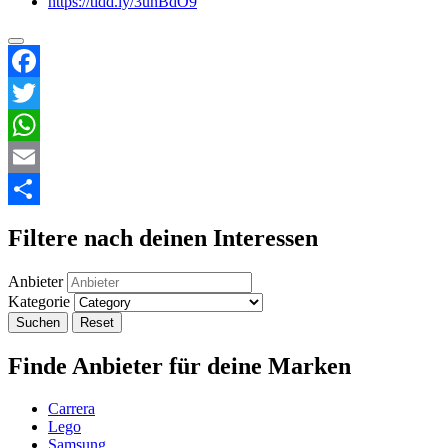
https://tidd.ly/3unBdO9
Facebook
Twitter
WhatsApp
Email
Teilen
Filtere nach deinen Interessen
Anbieter
Kategorie
Suchen
Reset
Finde Anbieter für deine Marken
Carrera
Lego
Samsung