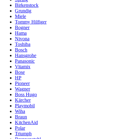
Birkenstock
Grundig
Miele
Tommy Hilfiger
Bogner
Hama
Nivona
Toshiba
Bosch
Hansgrohe
Panasonic
Vitamix
Bose
HP
Pioneer
Wagner
Boss Hugo
Kärcher
Playmobil
Wiha
Braun
KitchenAid
Polar
Triumph