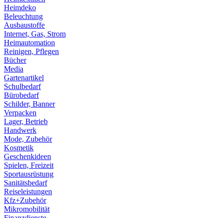
Heimdeko
Beleuchtung
Ausbaustoffe
Internet, Gas, Strom
Heimautomation
Reinigen, Pflegen
Bücher
Media
Gartenartikel
Schulbedarf
Bürobedarf
Schilder, Banner
Verpacken
Lager, Betrieb
Handwerk
Mode, Zubehör
Kosmetik
Geschenkideen
Spielen, Freizeit
Sportausrüstung
Sanitätsbedarf
Reiseleistungen
Kfz+Zubehör
Mikromobilität
Finanzdienste