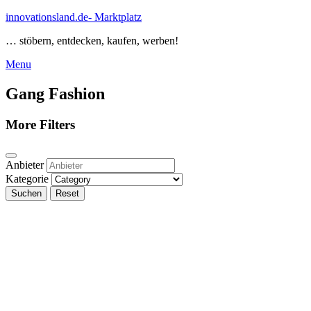
Skip
innovationsland.de- Marktplatz
to
… stöbern, entdecken, kaufen, werben!
content
Menu
Menu
Gang Fashion
More Filters
Anbieter
Kategorie
Suchen
Reset