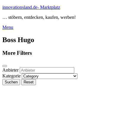
Skip
innovationsland.de- Marktplatz
to
… stöbern, entdecken, kaufen, werben!
content
Menu
Menu
Boss Hugo
More Filters
Anbieter
Kategorie
Suchen
Reset