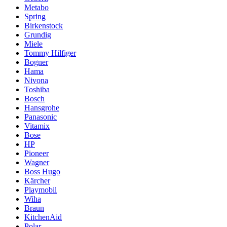
Metabo
Spring
Birkenstock
Grundig
Miele
Tommy Hilfiger
Bogner
Hama
Nivona
Toshiba
Bosch
Hansgrohe
Panasonic
Vitamix
Bose
HP
Pioneer
Wagner
Boss Hugo
Kärcher
Playmobil
Wiha
Braun
KitchenAid
Polar