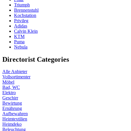
Triumph
Brennenstuhl
Kochstation
Privileg
Adidas
Calvin Klein
KTM
Puma
Nebula
Directorist Categories
Alle Anbieter
Vollsortimenter
Möbel
Bad, WC
Elektro
Geschirr
Bewirtung
Ernährung
Aufbewahren
Heimtextilien
Heimdeko
Beleuchtung