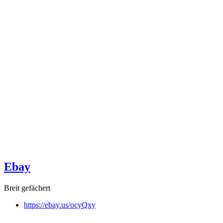
Ebay
Breit gefächert
https://ebay.us/ocyQxy