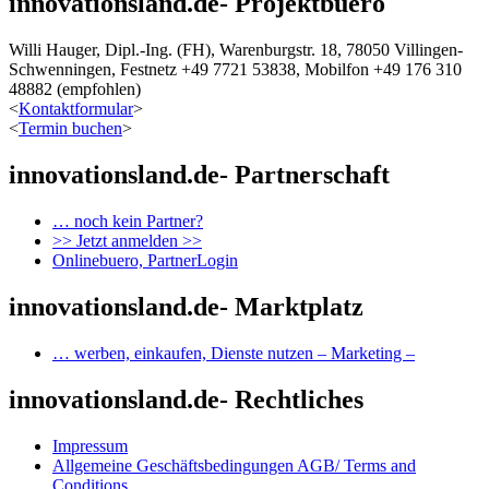
innovationsland.de- Projektbuero
Willi Hauger, Dipl.-Ing. (FH), Warenburgstr. 18, 78050 Villingen-
Schwenningen, Festnetz +49 7721 53838, Mobilfon +49 176 310
48882 (empfohlen)
<
Kontaktformular
>
<
Termin buchen
>
innovationsland.de- Partnerschaft
… noch kein Partner?
>> Jetzt anmelden >>
Onlinebuero, PartnerLogin
innovationsland.de- Marktplatz
… werben, einkaufen, Dienste nutzen – Marketing –
innovationsland.de- Rechtliches
Impressum
Allgemeine Geschäftsbedingungen AGB/ Terms and
Conditions