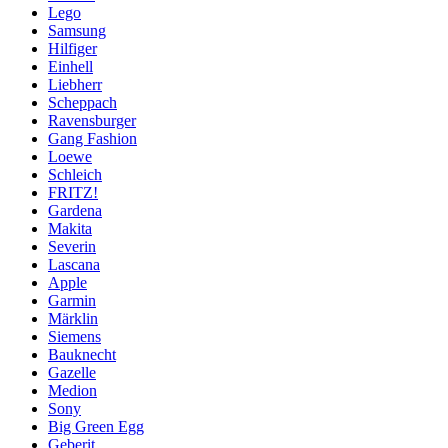
Lego
Samsung
Hilfiger
Einhell
Liebherr
Scheppach
Ravensburger
Gang Fashion
Loewe
Schleich
FRITZ!
Gardena
Makita
Severin
Lascana
Apple
Garmin
Märklin
Siemens
Bauknecht
Gazelle
Medion
Sony
Big Green Egg
Geberit