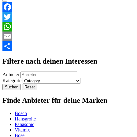
Facebook
Twitter
WhatsApp
Email
Teilen
Filtere nach deinen Interessen
Anbieter
Kategorie
Suchen
Reset
Finde Anbieter für deine Marken
Bosch
Hansgrohe
Panasonic
Vitamix
Bose