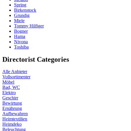
Spring
Birkenstock
Grundig
Miele
Tommy Hilfiger
Bogner
Hama
Nivona
Toshiba
Directorist Categories
Alle Anbieter
Vollsortimenter
Möbel
Bad, WC
Elektro
Geschirr
Bewirtung
Ernährung
Aufbewahren
Heimtextilien
Heimdeko
Beleuchtung