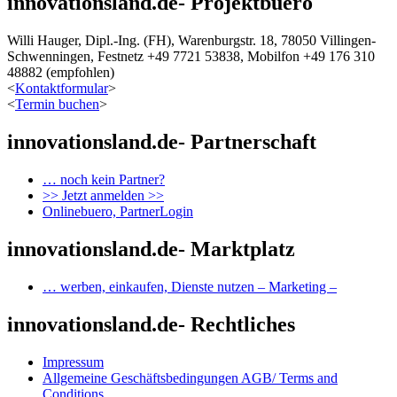
innovationsland.de- Projektbuero
Willi Hauger, Dipl.-Ing. (FH), Warenburgstr. 18, 78050 Villingen-
Schwenningen, Festnetz +49 7721 53838, Mobilfon +49 176 310
48882 (empfohlen)
<
Kontaktformular
>
<
Termin buchen
>
innovationsland.de- Partnerschaft
… noch kein Partner?
>> Jetzt anmelden >>
Onlinebuero, PartnerLogin
innovationsland.de- Marktplatz
… werben, einkaufen, Dienste nutzen – Marketing –
innovationsland.de- Rechtliches
Impressum
Allgemeine Geschäftsbedingungen AGB/ Terms and
Conditions