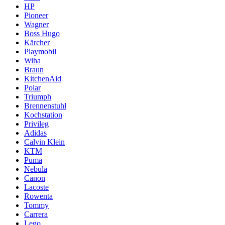
HP
Pioneer
Wagner
Boss Hugo
Kärcher
Playmobil
Wiha
Braun
KitchenAid
Polar
Triumph
Brennenstuhl
Kochstation
Privileg
Adidas
Calvin Klein
KTM
Puma
Nebula
Canon
Lacoste
Rowenta
Tommy
Carrera
Lego