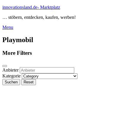
Skip
innovationsland.de- Marktplatz
to
… stöbern, entdecken, kaufen, werben!
content
Menu
Menu
Playmobil
More Filters
Anbieter
Kategorie
Suchen
Reset