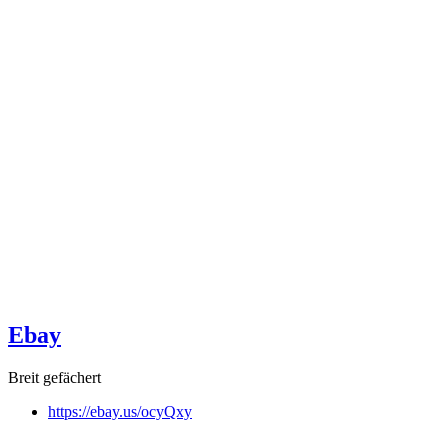
Ebay
Breit gefächert
https://ebay.us/ocyQxy