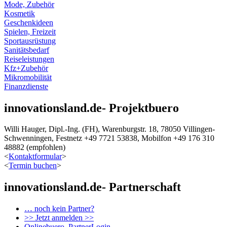
Mode, Zubehör
Kosmetik
Geschenkideen
Spielen, Freizeit
Sportausrüstung
Sanitätsbedarf
Reiseleistungen
Kfz+Zubehör
Mikromobilität
Finanzdienste
innovationsland.de- Projektbuero
Willi Hauger, Dipl.-Ing. (FH), Warenburgstr. 18, 78050 Villingen-
Schwenningen, Festnetz +49 7721 53838, Mobilfon +49 176 310
48882 (empfohlen)
<
Kontaktformular
>
<
Termin buchen
>
innovationsland.de- Partnerschaft
… noch kein Partner?
>> Jetzt anmelden >>
Onlinebuero, PartnerLogin