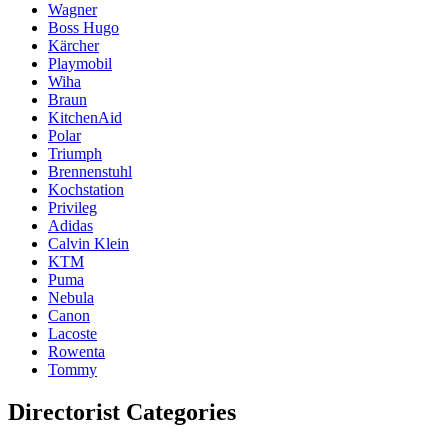
Wagner
Boss Hugo
Kärcher
Playmobil
Wiha
Braun
KitchenAid
Polar
Triumph
Brennenstuhl
Kochstation
Privileg
Adidas
Calvin Klein
KTM
Puma
Nebula
Canon
Lacoste
Rowenta
Tommy
Directorist Categories