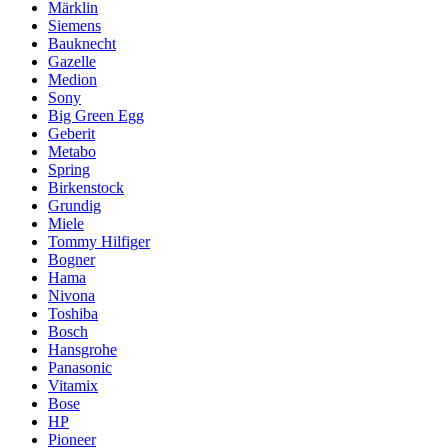
Märklin
Siemens
Bauknecht
Gazelle
Medion
Sony
Big Green Egg
Geberit
Metabo
Spring
Birkenstock
Grundig
Miele
Tommy Hilfiger
Bogner
Hama
Nivona
Toshiba
Bosch
Hansgrohe
Panasonic
Vitamix
Bose
HP
Pioneer