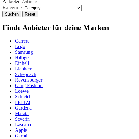
Anbieter
Kategorie
Suchen
Reset
Finde Anbieter für deine Marken
Carrera
Lego
Samsung
Hilfiger
Einhell
Liebherr
Scheppach
Ravensburger
Gang Fashion
Loewe
Schleich
FRITZ!
Gardena
Makita
Severin
Lascana
Apple
Garmin