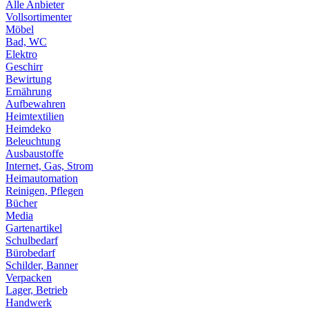
Alle Anbieter
Vollsortimenter
Möbel
Bad, WC
Elektro
Geschirr
Bewirtung
Ernährung
Aufbewahren
Heimtextilien
Heimdeko
Beleuchtung
Ausbaustoffe
Internet, Gas, Strom
Heimautomation
Reinigen, Pflegen
Bücher
Media
Gartenartikel
Schulbedarf
Bürobedarf
Schilder, Banner
Verpacken
Lager, Betrieb
Handwerk