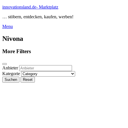
Skip
innovationsland.de- Marktplatz
to
… stöbern, entdecken, kaufen, werben!
content
Menu
Menu
Nivona
More Filters
Anbieter
Kategorie
Suchen
Reset