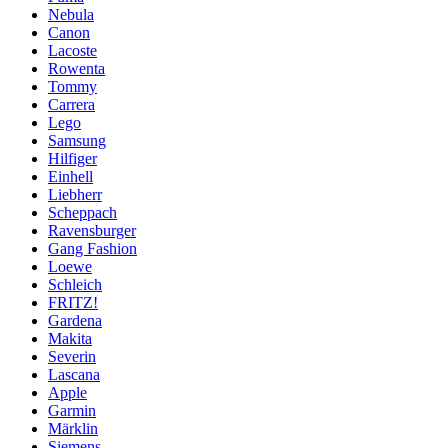
Nebula
Canon
Lacoste
Rowenta
Tommy
Carrera
Lego
Samsung
Hilfiger
Einhell
Liebherr
Scheppach
Ravensburger
Gang Fashion
Loewe
Schleich
FRITZ!
Gardena
Makita
Severin
Lascana
Apple
Garmin
Märklin
Siemens