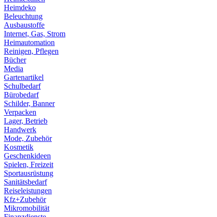
Heimdeko
Beleuchtung
Ausbaustoffe
Internet, Gas, Strom
Heimautomation
Reinigen, Pflegen
Bücher
Media
Gartenartikel
Schulbedarf
Bürobedarf
Schilder, Banner
Verpacken
Lager, Betrieb
Handwerk
Mode, Zubehör
Kosmetik
Geschenkideen
Spielen, Freizeit
Sportausrüstung
Sanitätsbedarf
Reiseleistungen
Kfz+Zubehör
Mikromobilität
Finanzdienste