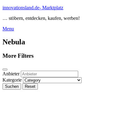
Skip
innovationsland.de- Marktplatz
to
… stöbern, entdecken, kaufen, werben!
content
Menu
Menu
Nebula
More Filters
Anbieter
Kategorie
Suchen
Reset