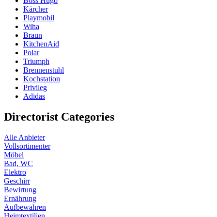
Boss Hugo
Kärcher
Playmobil
Wiha
Braun
KitchenAid
Polar
Triumph
Brennenstuhl
Kochstation
Privileg
Adidas
Directorist Categories
Alle Anbieter
Vollsortimenter
Möbel
Bad, WC
Elektro
Geschirr
Bewirtung
Ernährung
Aufbewahren
Heimtextilien