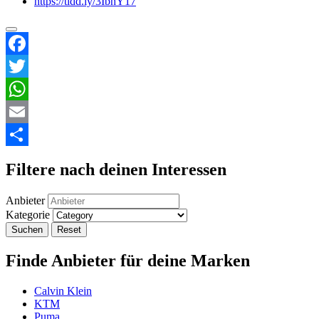
https://tidd.ly/3IbhY17
Facebook
Twitter
WhatsApp
Email
Teilen
Filtere nach deinen Interessen
Anbieter
Kategorie
Suchen
Reset
Finde Anbieter für deine Marken
Calvin Klein
KTM
Puma