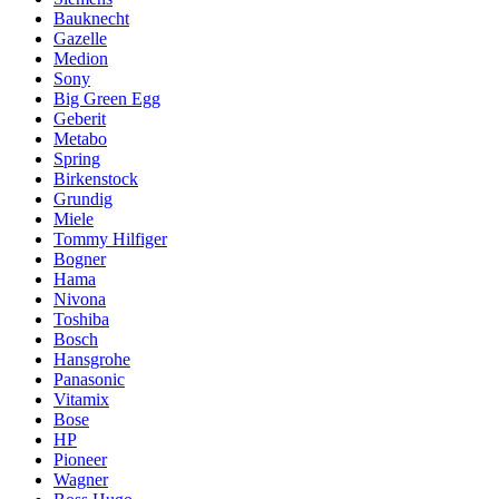
Bauknecht
Gazelle
Medion
Sony
Big Green Egg
Geberit
Metabo
Spring
Birkenstock
Grundig
Miele
Tommy Hilfiger
Bogner
Hama
Nivona
Toshiba
Bosch
Hansgrohe
Panasonic
Vitamix
Bose
HP
Pioneer
Wagner