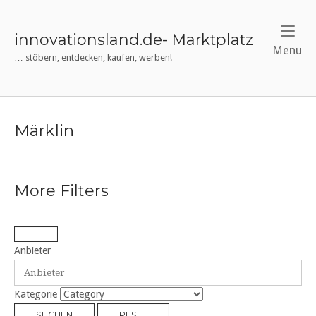
Skip
to
innovationsland.de- Marktplatz
content
Me
Menu
… stöbern, entdecken, kaufen, werben!
Märklin
More Filters
Anbieter
Kategorie
SUCHEN
RESET