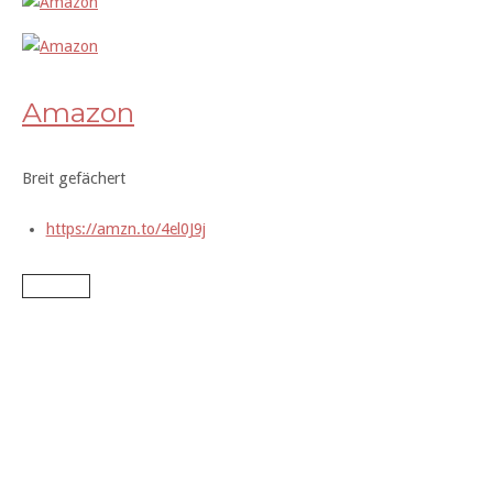
Amazon
Breit gefächert
https://amzn.to/4el0J9j