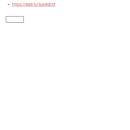
https://tidd.ly/3unBdO9