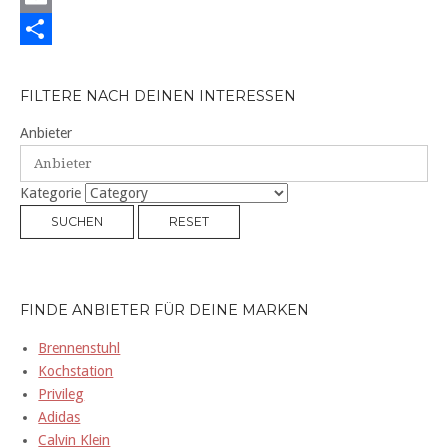
e
i
h
E
b
t
a
m
T
o
t
t
a
e
FILTERE NACH DEINEN INTERESSEN
o
e
s
i
i
Anbieter
k
r
A
l
l
p
e
Kategorie
p
n
SUCHEN
RESET
FINDE ANBIETER FÜR DEINE MARKEN
Brennenstuhl
Kochstation
Privileg
Adidas
Calvin Klein