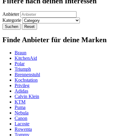
Filtere nach deinen Interessen
Anbieter
Kategorie
Suchen
Reset
Finde Anbieter für deine Marken
Braun
KitchenAid
Polar
Triumph
Brennenstuhl
Kochstation
Privileg
Adidas
Calvin Klein
KTM
Puma
Nebula
Canon
Lacoste
Rowenta
Tommy