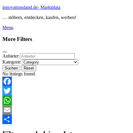
Skip
innovationsland.de- Marktplatz
to
… stöbern, entdecken, kaufen, werben!
content
Menu
Menu
More Filters
Anbieter
Kategorie
Suchen
Reset
No listings found.
Facebook
Twitter
WhatsApp
Email
Teilen