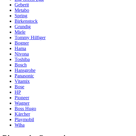
Geberit
Metabo
Spring
Birkenstock
Grundig
Miele
Tommy Hilfiger
Bogner
Hama
Nivona
Toshiba
Bosch
Hansgrohe
Panasonic
Vitamix
Bose
HP
Pioneer
Wagner
Boss Hugo
Kärcher
Playmobil
Wiha