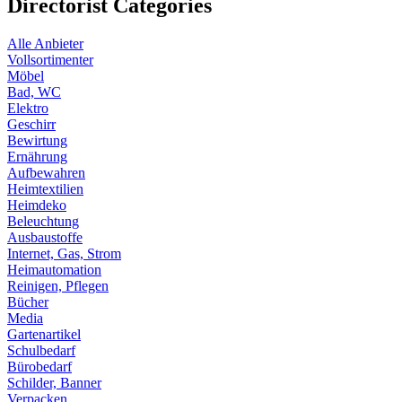
Directorist Categories
Alle Anbieter
Vollsortimenter
Möbel
Bad, WC
Elektro
Geschirr
Bewirtung
Ernährung
Aufbewahren
Heimtextilien
Heimdeko
Beleuchtung
Ausbaustoffe
Internet, Gas, Strom
Heimautomation
Reinigen, Pflegen
Bücher
Media
Gartenartikel
Schulbedarf
Bürobedarf
Schilder, Banner
Verpacken