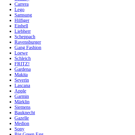
Carrera
Lego
Samsung
Hilfiger
Einhell
Liebherr
Scheppach
Ravensburger
Gang Fashion
Loewe
Schleich
FRITZ!
Gardena
Makita
Severin
Lascana
Apple
Garmin
Märklin
Siemens
Bauknecht
Gazelle
Medion
Sony
Big Green Egg